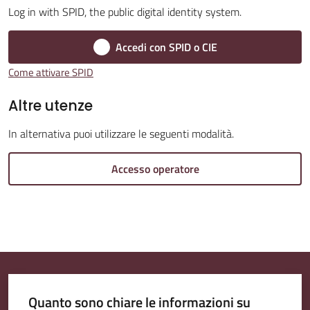
Log in with SPID, the public digital identity system.
Amministrazione
Accedi con SPID o CIE
Trasparente
Come attivare SPID
A
Altre utenze
l
In alternativa puoi utilizzare le seguenti modalità.
b
o
Accesso operatore
P
r
e
t
o
r
i
Quanto sono chiare le informazioni su
o