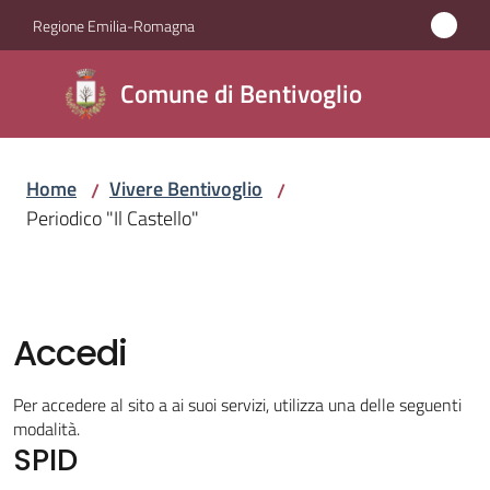
Vai al contenuto
Vai alla navigazione
Vai al footer
Regione Emilia-Romagna
Comune di
Comune di Bentivoglio
Bentivoglio
Home
Vivere Bentivoglio
/
/
Amministrazione
Periodico "Il Castello"
Novità
Servizi
Accedi
Vivere
Per accedere al sito a ai suoi servizi, utilizza una delle seguenti
Bentivoglio
modalità.
Menu selezionato
SPID