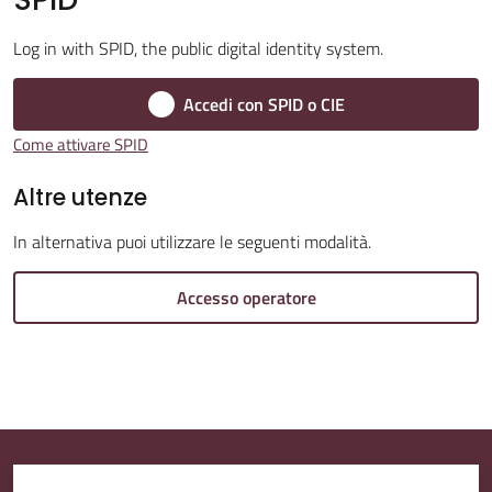
Log in with SPID, the public digital identity system.
Amministrazione
Trasparente
Accedi con SPID o CIE
Come attivare SPID
A
l
Altre utenze
b
In alternativa puoi utilizzare le seguenti modalità.
o
P
Accesso operatore
r
e
t
o
r
i
o