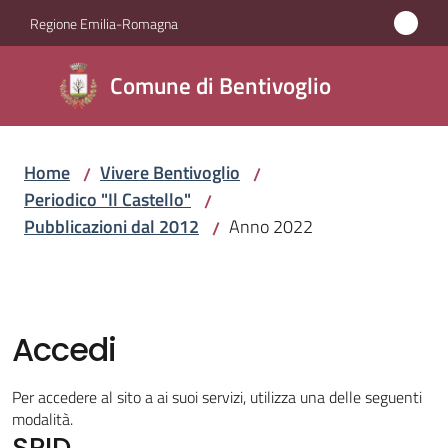
Vai al contenuto
Vai alla navigazione
Vai al footer
Regione Emilia-Romagna
Comune di
Comune di Bentivoglio
Bentivoglio
Home
Vivere Bentivoglio
/
/
Amministrazione
Periodico "Il Castello"
/
Pubblicazioni dal 2012
Anno 2022
/
Novità
Servizi
Accedi
Vivere
Bentivoglio
Per accedere al sito a ai suoi servizi, utilizza una delle seguenti
Menu selezionato
modalità.
SPID