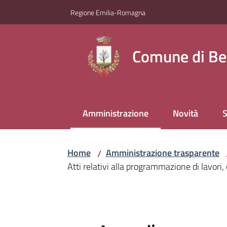
Vai al contenuto
Vai alla navigazione
Vai al footer
Regione Emilia-Romagna
Comune di Be
Amministrazione
Novità
S
Menu selezionato
Home
Amministrazione trasparente
/
Atti relativi alla programmazione di lavori, 