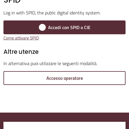
Log in with SPID, the public digital identity system.
Amministrazione
Trasparente
Accedi con SPID o CIE
Menu selezionato
Come attivare SPID
A
l
Altre utenze
b
In alternativa puoi utilizzare le seguenti modalità.
o
P
Accesso operatore
r
e
t
o
r
i
o