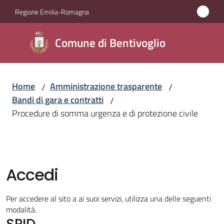
Vai al contenuto
Vai alla navigazione
Vai al footer
Regione Emilia-Romagna
Comune di
Comune di Bentivoglio
Bentivoglio
Home
Amministrazione trasparente
/
/
Amministrazione
Bandi di gara e contratti
/
Menu selezionato
Procedure di somma urgenza e di protezione civile
Novità
Servizi
Accedi
Vivere
Bentivoglio
Per accedere al sito a ai suoi servizi, utilizza una delle seguenti
modalità.
SPID