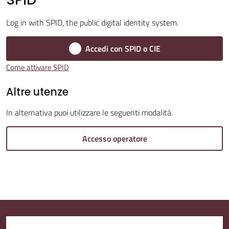
Log in with SPID, the public digital identity system.
Amministrazione
Trasparente
Accedi con SPID o CIE
Menu selezionato
Come attivare SPID
A
l
Altre utenze
b
In alternativa puoi utilizzare le seguenti modalità.
o
P
Accesso operatore
r
e
t
o
r
i
o