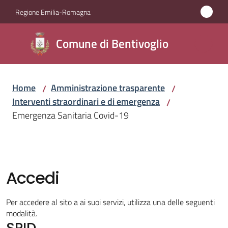
Vai al contenuto
Vai alla navigazione
Vai al footer
Regione Emilia-Romagna
Comune di
Comune di Bentivoglio
Bentivoglio
Home
Amministrazione trasparente
/
/
Amministrazione
Interventi straordinari e di emergenza
/
Menu selezionato
Emergenza Sanitaria Covid-19
Novità
Servizi
Accedi
Vivere
Bentivoglio
Per accedere al sito a ai suoi servizi, utilizza una delle seguenti
modalità.
SPID