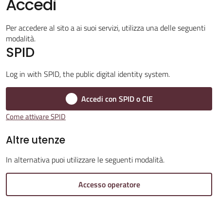
Accedi
Per accedere al sito a ai suoi servizi, utilizza una delle seguenti
Amministrazione
modalità.
Trasparente
SPID
Menu selezionato
A
Log in with SPID, the public digital identity system.
l
b
Accedi con SPID o CIE
o
Come attivare SPID
P
r
Altre utenze
e
In alternativa puoi utilizzare le seguenti modalità.
t
o
Accesso operatore
r
i
o