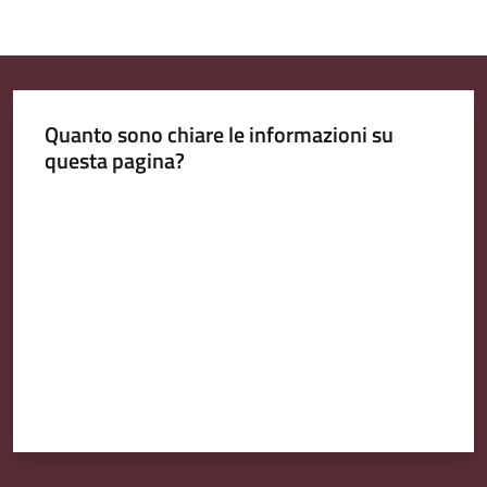
o
n
l
i
Quanto sono chiare le informazioni su
n
questa pagina?
e
Valuta da 1 a 5 stelle
Tutti
gli
argomenti...
Seguici
su