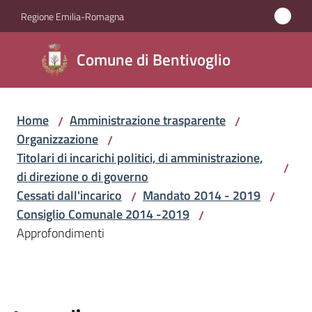
Vai al contenuto
Vai alla navigazione
Vai al footer
Regione Emilia-Romagna
Comune di
Comune di Bentivoglio
Bentivoglio
Home
Amministrazione trasparente
/
/
Amministrazione
Organizzazione
/
Menu selezionato
Titolari di incarichi politici, di amministrazione,
/
Novità
di direzione o di governo
Cessati dall'incarico
Mandato 2014 - 2019
/
/
Servizi
Consiglio Comunale 2014 -2019
/
Approfondimenti
Vivere
Bentivoglio