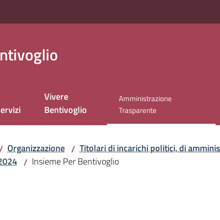
ntivoglio
Vivere
Amministrazione
ervizi
Bentivoglio
Menu selezionato
Trasparente
Organizzazione
Titolari di incarichi politici, di ammin
/
/
2024
Insieme Per Bentivoglio
/