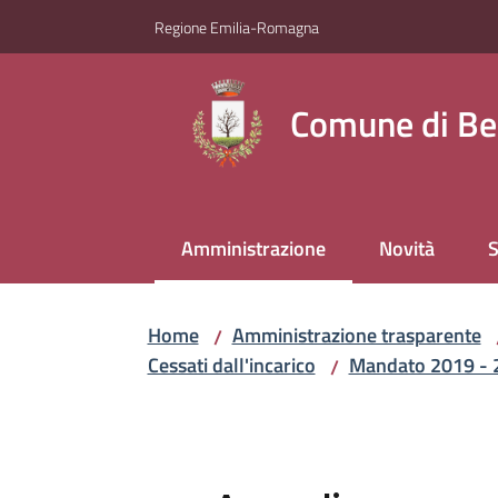
Vai al contenuto
Vai alla navigazione
Vai al footer
Regione Emilia-Romagna
Comune di Be
Amministrazione
Novità
S
Menu selezionato
Home
Amministrazione trasparente
/
Cessati dall'incarico
Mandato 2019 - 
/