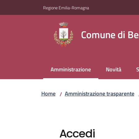
Vai al contenuto
Vai alla navigazione
Vai al footer
Regione Emilia-Romagna
Comune di Be
Amministrazione
Novità
S
Menu selezionato
Home
Amministrazione trasparente
/
Accedi