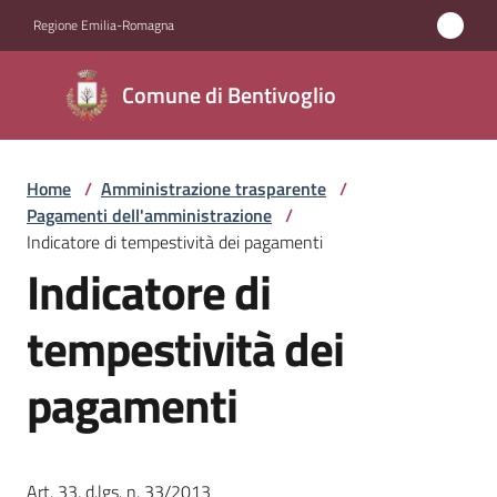
Vai al contenuto
Vai alla navigazione
Vai al footer
Regione Emilia-Romagna
Comune di
Comune di Bentivoglio
Bentivoglio
Home
/
Amministrazione trasparente
/
Amministrazione
Pagamenti dell'amministrazione
/
Menu selezionato
Indicatore di tempestività dei pagamenti
Novità
Indicatore di
Servizi
tempestività dei
pagamenti
Vivere
Bentivoglio
Art. 33, d.lgs. n. 33/2013