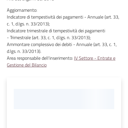
Aggiornamento:
Amministrazione
Indicatore di tempestività dei pagamenti - Annuale (art. 33,
Trasparente
c. 1, d.lgs. n. 33/2013);
Menu selezionato
Indicatore trimestrale di tempestività dei pagamenti
A
- Trimestrale (art. 33, c. 1, d.lgs. n. 33/2013);
l
Ammontare complessivo dei debiti - Annuale (art. 33, c. 1,
b
d.lgs. n. 33/2013).
o
Area responsabile dell'inserimento:
IV Settore - Entrate e
P
Gestione del Bilancio
r
e
t
o
r
i
o
o
n