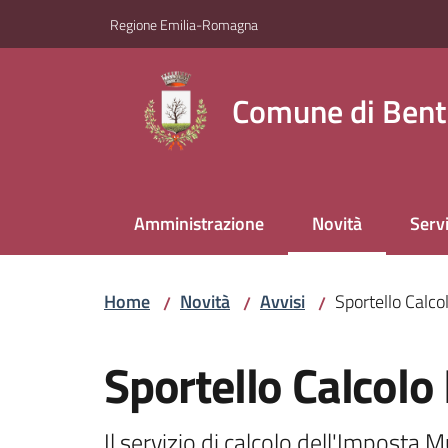
Vai al contenuto
Vai alla navigazione
Vai al footer
Regione Emilia-Romagna
Comune di Bent
Amministrazione
Novità
Servi
Menu selezionato
Home
Novità
Avvisi
Sportello Calc
/
/
/
Salta al contenuto
Sportello Calcol
Il servizio di calcolo dell'Imposta 