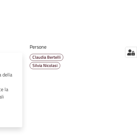
Persone
Claudia Bertelli
Silvia Nicolasi
a della
te la
li