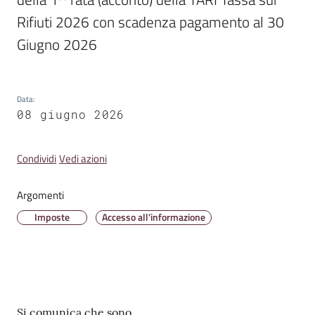
Rifiuti 2026 con scadenza pagamento al 30 
Amministrazione
Giugno 2026
Trasparente
A
Data
:
l
08 giugno 2026
b
o
P
Condividi
Vedi azioni
r
e
Argomenti
t
Imposte
Accesso all'informazione
o
r
i
o
o
Contenuto
n
Si comunica che sono