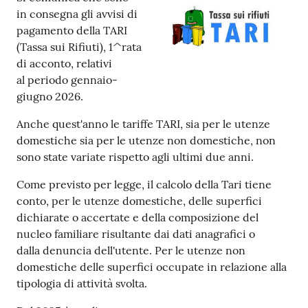
l
in consegna gli avvisi di
i
pagamento della TARI
n
(Tassa sui Rifiuti), 1^rata
e
di acconto, relativi
al periodo gennaio-
giugno 2026.
Tutti
gli
Anche quest'anno le tariffe TARI, sia per le utenze
argomenti...
domestiche sia per le utenze non domestiche, non
sono state variate rispetto agli ultimi due anni.
Come previsto per legge, il calcolo della Tari tiene
Seguici
conto, per le utenze domestiche, delle superfici
su
dichiarate o accertate e della composizione del
nucleo familiare risultante dai dati anagrafici o
dalla denuncia dell'utente. Per le utenze non
domestiche delle superfici occupate in relazione alla
tipologia di attività svolta.