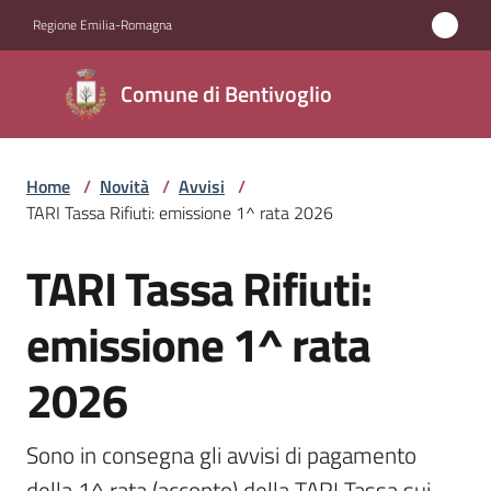
Vai al contenuto
Vai alla navigazione
Vai al footer
Regione Emilia-Romagna
Comune di
Comune di Bentivoglio
Bentivoglio
Home
/
Novità
/
Avvisi
/
Amministrazione
TARI Tassa Rifiuti: emissione 1^ rata 2026
Novità
TARI Tassa Rifiuti:
Salta al contenuto
Menu selezionato
Servizi
emissione 1^ rata
2026
Vivere
Bentivoglio
Sono in consegna gli avvisi di pagamento 
della 1^ rata (acconto) della TARI Tassa sui 