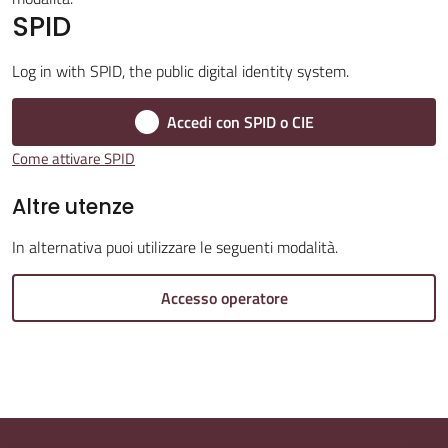
SPID
Amministrazione
Log in with SPID, the public digital identity system.
Trasparente
Menu selezionato
Accedi con SPID o CIE
A
Come attivare SPID
l
b
Altre utenze
o
In alternativa puoi utilizzare le seguenti modalità.
P
r
Accesso operatore
e
t
o
r
i
o