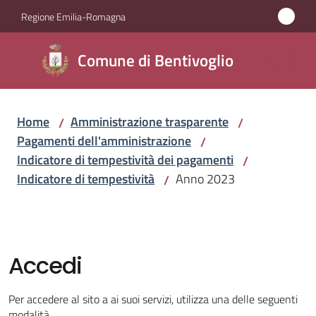
Vai al contenuto
Vai alla navigazione
Vai al footer
Regione Emilia-Romagna
Comune di
Comune di Bentivoglio
Bentivoglio
Home
Amministrazione trasparente
/
/
Amministrazione
Pagamenti dell'amministrazione
/
Menu selezionato
Indicatore di tempestività dei pagamenti
/
Novità
Indicatore di tempestività
Anno 2023
/
Servizi
Vivere
Accedi
Bentivoglio
Per accedere al sito a ai suoi servizi, utilizza una delle seguenti
modalità.